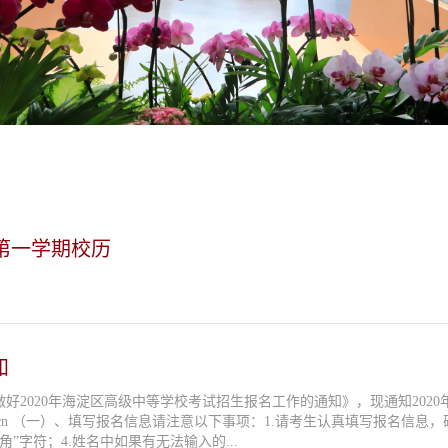
度第一学期校历
知
好2020年海淀区高级中等学校考试招生报名工作的通知》，现通知202
*”号的
”字符；4.姓名中如果有无法输入的...