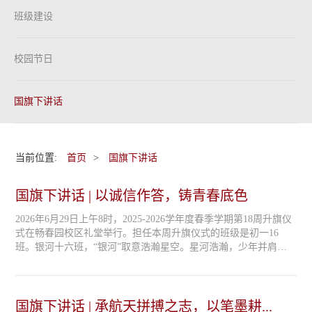
班级建设
校园节日
国旗下讲话
当前位置:
首页
>
国旗下讲话
国旗下讲话 | 以诚信作答，铸青春底色
2026年6月29日上午8时，2025-2026学年度春季学期第18周升旗仪
式在畅春园校区礼堂举行。担任本周升旗仪式的班级是初一16
班。银河十六班，“银河”取意浩瀚星空。星河浩瀚，少年并肩，
三十五名少年相聚于此，各携微光，相融成河。在校，我们恪守
校规，勤学善思；相处，我们互帮互助，包容和睦。我们铭记少
年责任，心怀赤诚，向阳成长。以点滴积累沉淀自我，以团结一
心奔赴前路，银河 16 班，立志勤学笃行，争做新时代优秀学子！
国旗下讲话 | 承航天拼搏之志，以笔墨耕...