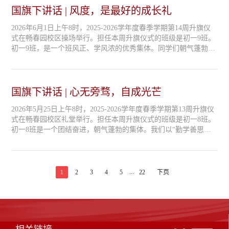
各项评比中屡创佳绩。每一份荣誉，都是我们同心同德最好的见
国旗下讲话 | 风度，是最好的成长礼
证。未来，...
2026年6月1日上午8时，2025-2026学年度春季学期第14周升旗仪
式在畅春园校区操场举行。担任本周升旗仪式的班级是初一9班。
初一9班，是一个班风正、学风浓的优秀集体。同学们朝气蓬勃，
积极向上。我们在学校的各项活动中表现突出，曾获得年级“综合
素质优胜班”、班级文化建设综合优胜班、“畅春竞技”足球亚军、
篮球亚军、合唱节二等奖等、多次评为常规评比优胜班。“在体验
中成长，在活动中育人”，我们创设了一系列根植于班级“时研”...
国旗下讲话 | 心无旁骛，自成光芒
2026年5月25日上午8时，2025-2026学年度春季学期第13周升旗仪
式在畅春园校区礼堂举行。担任本周升旗仪式的班级是初一8班。
初一8班是一个团结奋进，朝气蓬勃的集体。我们以“勤学善思，
明辨笃行，瑞羽展翅，沐花而行”为班训。求知课堂上，8班同学
各尽其能，踏实为学，诚恳做人。校园活动中，8班勇于进取，乐
于探索。用歌声唱响家国情怀，用汗水激扬少年意气。凭借出众
的创新能力和执着的探究精神，捧回24张科技节获奖证书，为班
...
1
2
3
4
5
22
下页
级画卷上留下最绚烂的色彩。...