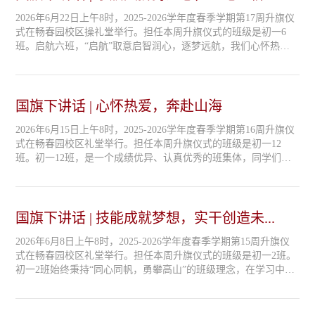
担任本周升旗仪式的升旗手是刘南北同学，...
2026年6月22日上午8时，2025-2026学年度春季学期第17周升旗仪
式在畅春园校区操礼堂举行。担任本周升旗仪式的班级是初一6
班。启航六班，“启航”取意启智润心，逐梦远航，我们心怀热忱
理想，在成长路上不断前行。班里大家勤学善思、和睦相伴，一
起努力、共同成长。课堂上认真钻研，课后互相讲解难题、分享
学习方法；各类校园活动全员积极参与，大胆展示自我，勇于挑
战自我。班级事务自主管理，班委尽责，每位同学都主动分担任
国旗下讲话 | 心怀热爱，奔赴山海
务。同学们待人真诚守信，...
2026年6月15日上午8时，2025-2026学年度春季学期第16周升旗仪
式在畅春园校区礼堂举行。担任本周升旗仪式的班级是初一12
班。初一12班，是一个成绩优异、认真优秀的班集体，同学们充
满活力与朝气，拥有才华和梦想。不仅勤奋好学，成绩优异，而
且积极参加各项活动，努力展现班级的风采。12班曾在各类活动
中，多次取得了优异的成绩，为班级争得了荣誉。被评为多才多
艺等班集体。同学们在各种挑战中不断磨砺意志，无论未来艰难
国旗下讲话 | 技能成就梦想，实干创造未...
险阻，我辈定当披荆斩棘、...
2026年6月8日上午8时，2025-2026学年度春季学期第15周升旗仪
式在畅春园校区礼堂举行。担任本周升旗仪式的班级是初一2班。
初一2班始终秉持“同心同帆，勇攀高山”的班级理念，在学习中，
我们攻克数学难题，品读古文之美，热议时事热点，探讨历史兴
替；在活动中，我们从制作生物模型到绘制地理美图，从挥拍击
球到齐心跳绳，始终齐心协力，有事一起上。一路走来，我们在