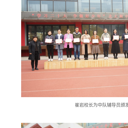
崔岩校长为中队辅导员颁