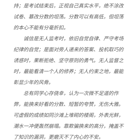
持；是考试结束后，正视自己真实水平，绝不涂改
试卷、篡改分数的坦荡。分数可以有高低，但坦荡
的本心不能有分毫折扣。
诚信是无人监考时，依旧自觉自律、严守考场
纪律的自觉；是面对旁人递来的答案、投机取巧的
诱惑时，果断拒绝、坚守原则的勇气。无人监督之
时，最能看清一个人的修养；无人约束之地，最能
彰显少年的风骨。
总有同学心存侥幸，认为一次微不足道的作
弊，能换来好看的分数、短暂的夸赞，无伤大雅。
可虚假的成绩如同沙滩上堆砌的楼阁，外表光鲜，
潮水一冲便轰然崩塌。靠欺骗换来的高分，掩盖不
了知识的漏洞，更磨灭不了内心的不安。