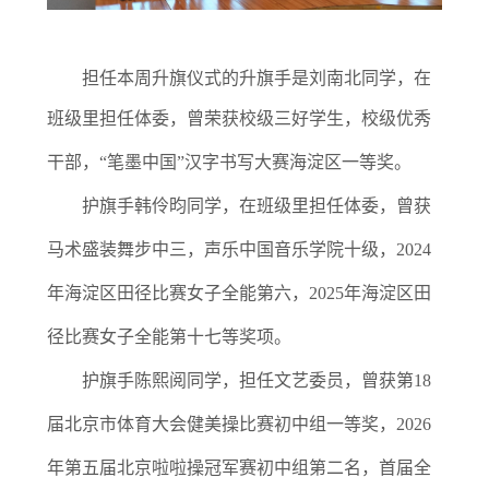
担任本周升旗仪式的升旗手是刘南北同学，在
班级里担任体委，曾荣获
校级三好学生，
校级优秀
干部，“笔墨中国”汉字书写大赛海淀区一等奖。
护旗手韩伶昀同学
，在班级里担任体委
，曾获
马术盛装舞步中三，
声乐中国音乐学院
十级，
2024
年海淀区
田径比赛女子全能第
六，
2025年海淀区
田
径比赛女子全能第十七等奖项。
护旗手陈熙阅同学，担任文艺委员，曾获
第18
届北京市体育大会健美操比赛初中组一等奖，
2026
年第五届北京啦啦操冠军赛初中组第二名，
首届全