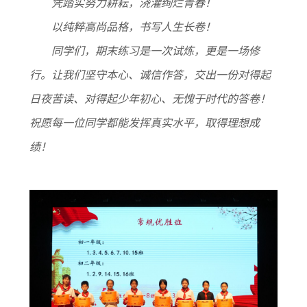
凭踏实努力耕耘，浇灌绚烂青春！
以纯粹高尚品格，书写人生长卷！
同学们，期末练习是一次试炼，更是一场修
行。让我们坚守本心、诚信作答，交出一份对得起
日夜苦读、对得起少年初心、无愧于时代的答卷！
祝愿每一位同学都能发挥真实水平，取得理想成
绩！