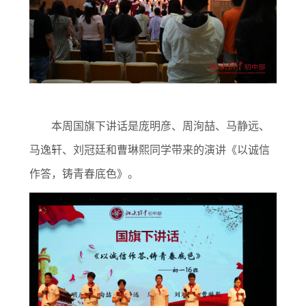
本周国旗下讲话是庞明彦、周洵喆、马静远、
马逸轩、刘冠廷和曹琳熙同学带来的演讲《以诚信
作答，铸青春底色》。