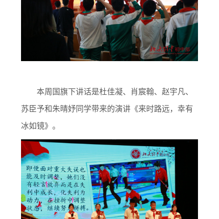
本周国旗下讲话是杜佳凝、肖宸翰、赵宇凡、
苏臣予和朱晴妤同学带来的演讲《来时路远，幸有
冰如镜》。