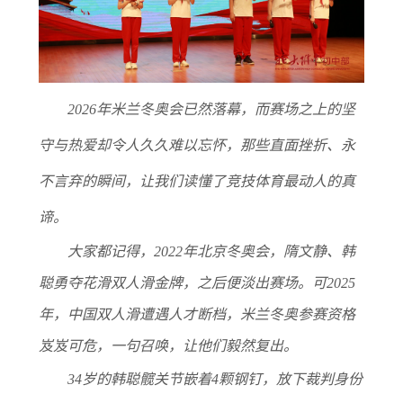
2
026年米兰冬奥会已然落幕，而赛场之上的坚
守与热爱却令人久久难以忘怀，那些直面挫折、永
不言弃的瞬间，让我们读懂了竞技体育最动人的真
谛。
大家都记得，2022年北京冬奥会，隋文静、韩
聪勇夺花滑双人滑金牌，之后便淡出赛场。可2025
年，中国双人滑遭遇人才断档，米兰冬奥参赛资格
岌岌可危，一句召唤，让他们毅然复出。
34岁的韩聪髋关节嵌着4颗钢钉，放下裁判身份