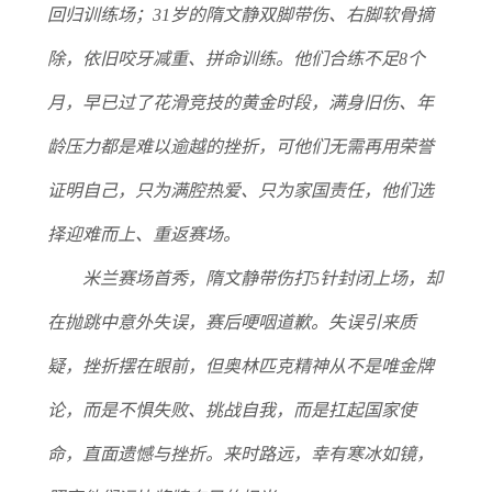
回归训练场；31岁的隋文静双脚带伤、右脚软骨摘
除，依旧咬牙减重、拼命训练。他们合练不足8个
月，早已过了花滑竞技的黄金时段，满身旧伤、年
龄压力都是难以逾越的挫折，可他们无需再用荣誉
证明自己，只为满腔热爱、只为家国责任，他们选
择迎难而上、重返赛场。
米兰赛场首秀，隋文静带伤打5针封闭上场，却
在抛跳中意外失误，赛后哽咽道歉。失误引来质
疑，挫折摆在眼前，但奥林匹克精神从不是唯金牌
论，而是不惧失败、挑战自我，而是扛起国家使
命，直面遗憾与挫折。来时路远，幸有寒冰如镜，