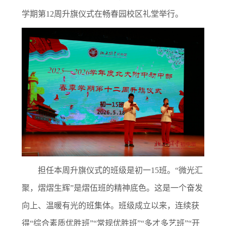
学期第12周升旗仪式在畅春园校区礼堂举行。
担任本周升旗仪式的班级是初一15班。“微光汇
聚，熠熠生辉”是熠伍班的精神底色。这是一个奋发
向上、温暖有光的班集体。班级成立以来，连续获
得“综合素质优胜班”“常规优胜班”“多才多艺班”“开